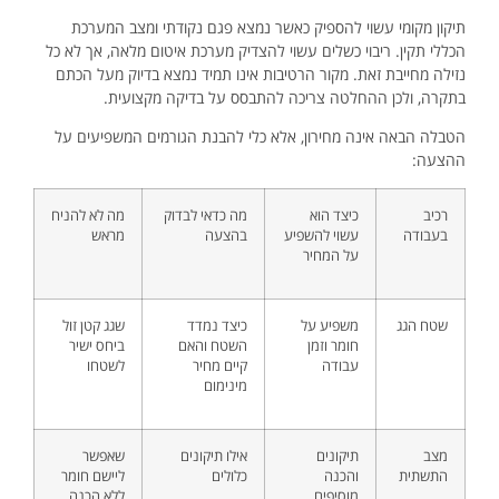
תיקון מקומי עשוי להספיק כאשר נמצא פגם נקודתי ומצב המערכת
הכללי תקין. ריבוי כשלים עשוי להצדיק מערכת איטום מלאה, אך לא כל
נזילה מחייבת זאת. מקור הרטיבות אינו תמיד נמצא בדיוק מעל הכתם
בתקרה, ולכן ההחלטה צריכה להתבסס על בדיקה מקצועית.
הטבלה הבאה אינה מחירון, אלא כלי להבנת הגורמים המשפיעים על
ההצעה:
רכיב
כיצד הוא
מה כדאי לבדוק
מה לא להניח
בעבודה
עשוי להשפיע
בהצעה
מראש
על המחיר
שטח הגג
משפיע על
כיצד נמדד
שגג קטן זול
חומר וזמן
השטח והאם
ביחס ישיר
עבודה
קיים מחיר
לשטחו
מינימום
מצב
תיקונים
אילו תיקונים
שאפשר
התשתית
והכנה
כלולים
ליישם חומר
מוסיפים
ללא הכנה