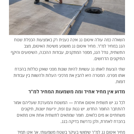
השאלה כמה עולה איטום גג אינה נענית רק באמצעות הכפלת שטח
הגג במחיר למ"ר. מחיר איטום גג מושפע משיטת האיטום, מצב
התשתית, גודל הגג, מספר המתקנים, עבודות ההכנה, השיפועים והיקף
התיקונים הדרושים.
שתי הצעות לאותו גג עשויות להיות שונות מפני שאינן כוללות בהכרח
אותו מפרט. המטרה היא להבין את מרכיבי העלות ולהשוות בין עבודות
דומות.
מדוע אין מחיר אחיד ומה משמעות המחיר למ"ר
לכל גג יש תשתית איטום אחרת — המשטח והמערכת שעליהם אמור
להתחבר החומר החדש. יש גגות עם זפת, יריעות ישנות, תיקונים
משחתיים או מים כלואים. חומר שמתאים לתשתית אחת אינו מתאים
בהכרח לאחרת, ולכן נדרשת בדיקה בגג.
מחיר איטום גג למ"ר שימושי בעיקר בשטח משמעותי, אך אינו תמיד