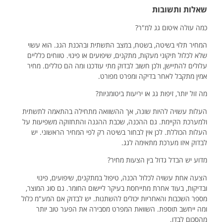
שאלות ותשובות
כמה עולה איטום גג למ"ר?
המחיר תלוי בשיטה, בשטח, במצב התשתית ובהכנת הגג. הוא עשוי
שלא לכלול תיקוני מעקות, מתקנים, שיפועים או פינוי. טווחים כלליים
עלולים להתיישן, ולכן חשוב לבדוק מתי עודכנו ומה הם כוללים. מחיר
אמין מתקבל לאחר בדיקה ומפרט מפורט.
מה זול יותר, זיפות גג או יריעות ביטומניות?
העלות עשויה להיות שונה, אך ההשוואה מתחילה בהתאמה לתשתית
ולמערכת הקיימת. גם ההכנה, שכבת ההגנה והתחזוקה משפיעות על
העלות הכוללת. לכן אין לבחור בשיטה רק לפי המחיר הראשוני. יש
לבדוק איזו מערכת מתאימה לגג.
מדוע יש הבדל גדול בין הצעות מחיר?
הצעה אחת עשויה לכלול הכנה, טיפול במתקנים, שיפועים, פינוי
ובדיקות, בעוד אחרת מתייחסת בעיקר ליישום החומר. גם סוג המוצר,
מספר השכבות והאחריות יכולים להשתנות. יש לבדוק אם המע"מ כלול
ומה ייחשב תוספת. השוואת המפרט מסבירה את הפער טוב יותר
מהסכום לבדו.