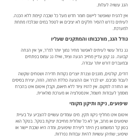
הגג עשויה לעלות.
אין להניח שאפשר ליישם חומר חדש מעל כל שכבה קיימת ללא הכנה.
לעיתים נדרש להסיר חלקים לא יציבים או לטפל במים שנלכדו מתחת
למערכת.
גודל הגג, מורכבותו והמתקנים שעליו
גג גדול עשוי לעיתים לאפשר מחיר נמוך יותר למ"ר, אך אין הנחה
קבועה. גג קטן עדיין מחייב הגעה וציוד, ואילו גג עמוס בפתחים
ובמעברים דורש יותר עבודה.
דודים, קולטים, מזגנים וצנרת יוצרים נקודות חדירה ושטחים שקשה
לעבוד סביבם. יש לברר אם ההצעה כוללת הרמה, הזזה, יצירת בסיסים
או החזרה למקום. אין להזיז ציוד ללא תיאום, וקבלן איטום אינו בהכרח
מוסמך לעבודות חשמל, אינסטלציה או מערכת סולארית.
שיפועים, ניקוז ותיקון מקומי
איטום אינו מחליף ניקוז תקין. מים עומדים עשויים להצביע על בעיית
שיפועים או מרזב, אך לא כל שלולית מחייבת יציקת בטקל. בטקל הוא
בטון קל המשמש בין היתר ליצירת שיפועים, ומדה היא שכבת יישור או
שיפוע; שתיהן עשויות להיות עבודות נפרדות.