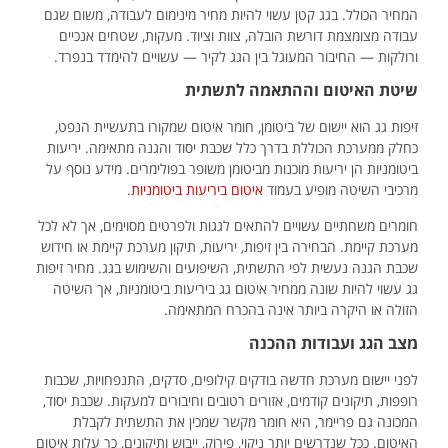
המחיר הכולל. בגג קטן עשוי להיות מחיר מינימום לעבודה, משום שגם
עבודה מצומצמת דורשת הובלה, צוות וציוד. מעקות, שטחים אנכיים
ורולקות — החיבור המעוגל בין הגג לקיר — עשויים להימדד בנפרד.
שיטת האיטום וההתאמה לתשתית
זיפות גג הוא יישום של ביטומן, חומר איטום שמקורו בתעשיית הנפט,
כחלק ממערכת הכוללת בדרך כלל שכבת יסוד והגנה מתאימה. יריעות
ביטומניות הן יריעות מוכנות מביטומן משופר בפולימרים. מידע נוסף על
מרכיבי השיטה מופיע בעמוד
איטום ביריעות ביטומניות
.
חומרים משחתיים עשויים להתאים לגגות ולפרטים מסוימים, אך לא לכל
מערכת קיימת. הבחירה בין זיפות, יריעות, תיקון מערכת קיימת או חידוש
שכבת הגנה נעשית לפי התשתית, השיפועים והשימוש בגג. מחיר זיפות
גג עשוי להיות שונה ממחיר איטום גג ביריעות ביטומניות, אך השיטה
הזולה או היקרה ביותר אינה בהכרח המתאימה.
מצב הגג ועבודות ההכנה
לפני יישום מערכת חדשה בודקים קילופים, סדקים, התנפחויות, שכבות
רופפות, תיקונים קודמים, אזורים רטובים וחיבורים למעקות. שכבת יסוד,
המכונה גם פריימר, היא חומר מקשר שמכין את התשתית לקבלת
האיטום. ככל שנדרשים יותר ניקוי, פירוק, ייבוש ותיקונים, כך עלות איטום