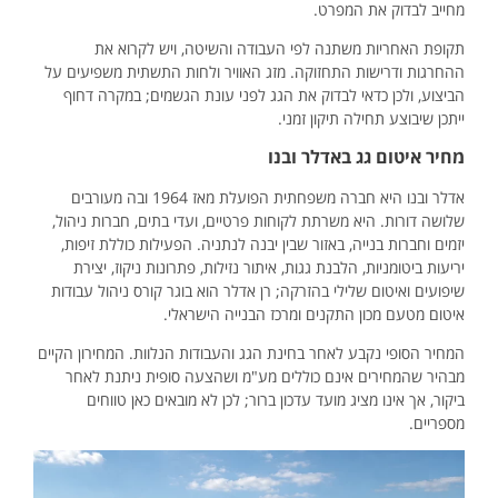
מחייב לבדוק את המפרט.
תקופת האחריות משתנה לפי העבודה והשיטה, ויש לקרוא את
ההחרגות ודרישות התחזוקה. מזג האוויר ולחות התשתית משפיעים על
הביצוע, ולכן כדאי לבדוק את הגג לפני עונת הגשמים; במקרה דחוף
ייתכן שיבוצע תחילה תיקון זמני.
מחיר איטום גג באדלר ובנו
אדלר ובנו היא חברה משפחתית הפועלת מאז 1964 ובה מעורבים
שלושה דורות. היא משרתת לקוחות פרטיים, ועדי בתים, חברות ניהול,
יזמים וחברות בנייה, באזור שבין יבנה לנתניה. הפעילות כוללת זיפות,
יריעות ביטומניות, הלבנת גגות, איתור נזילות, פתרונות ניקוז, יצירת
שיפועים ואיטום שלילי בהזרקה; רן אדלר הוא בוגר קורס ניהול עבודות
איטום מטעם מכון התקנים ומרכז הבנייה הישראלי.
המחיר הסופי נקבע לאחר בחינת הגג והעבודות הנלוות. המחירון הקיים
מבהיר שהמחירים אינם כוללים מע"מ ושהצעה סופית ניתנת לאחר
ביקור, אך אינו מציג מועד עדכון ברור; לכן לא מובאים כאן טווחים
מספריים.