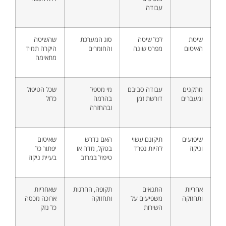
עבודה
שיטת
לכל שיטה
סוג המערכת
שהשיטה
האיטום
מפרט שונה
והחומרים
היקרה תמיד
מתאימה
מתקנים
עבודה סביבם
מי מטפל
שכל הטיפול
ומעברים
דורשת זמן
בהרמה
כלול
ובהחזרה
שיפועים
תיקונם עשוי
האם נדרש
שאיטום
וניקוז
להיות נפרד
בטקל, מדה או
יפתור כל
טיפול במרזב
בעיית ניקוז
אחריות
התנאים
תקופה, החרגות
שאחריות
ותחזוקה
משפיעים על
ותחזוקה
ארוכה מכסה
השירות
כל נזק