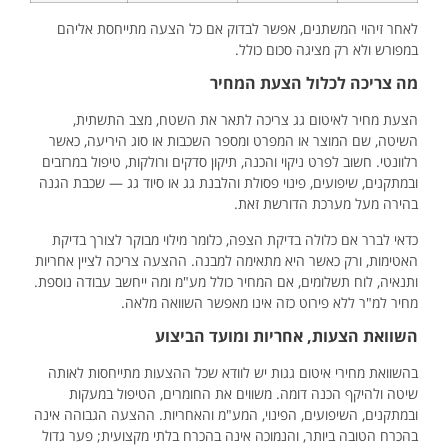
לאחר זיהוי המשתנים, אפשר לבדוק אם כל הצעה מתייחסת אליהם
במפורש ולא רק מציגה סכום כולל.
מה צריכה לכלול הצעת המחיר
הצעת מחיר לאיטום גג צריכה לתאר את השטח, מצב התשתית,
השיטה, שם המוצר או המפרט ומספר השכבות או סוג היריעה, כאשר
רלוונטי. חשוב לפרט ניקוי והכנה, תיקון סדקים ורולקות, טיפול במרזבים
ובמתקנים, שיפועים, פינוי פסולת והלבנת גג או סיוד גג — שכבת הגנה
בהירה מעל מערכת הדורשת זאת.
כדאי לברר אם כלולה בדיקת הצפה, כלומר מילוי מבוקר לצורך בדיקת
האטימות, ורק כאשר היא מתאימה למבנה. ההצעה צריכה לציין אחריות
ותנאיה, לוח תשלומים, אם המחיר כולל מע"מ ומה ייחשב עבודה נוספת.
מחיר למ"ר ללא פירוט כזה אינו מאפשר השוואה מלאה.
השוואת הצעות, אחריות ומועד הביצוע
בהשוואת מחירי איטום גגות יש לוודא שכל ההצעות מתייחסות לאותה
שיטה ולהיקף הכנה דומה. משווים את החומרים, הטיפול במעקות
ובמתקנים, השיפועים, הפינוי, המע"מ והאחריות. ההצעה הגבוהה אינה
בהכרח הטובה ביותר, והנמוכה אינה בהכרח בלתי מקצועית; פער גדול