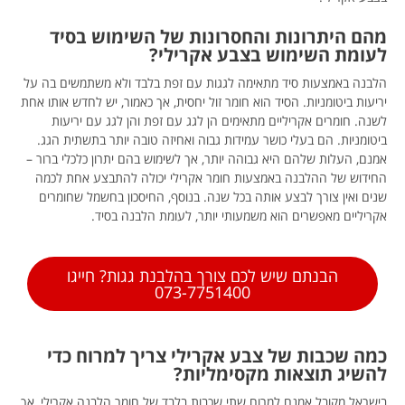
מהם היתרונות והחסרונות של השימוש בסיד
לעומת השימוש בצבע אקרילי?
הלבנה באמצעות סיד מתאימה לגגות עם זפת בלבד ולא משתמשים בה על
יריעות ביטומניות. הסיד הוא חומר זול יחסית, אך כאמור, יש לחדש אותו אחת
לשנה. חומרים אקריליים מתאימים הן לגג עם זפת והן לגג עם יריעות
ביטומניות. הם בעלי כושר עמידות גבוה ואחיזה טובה יותר בתשתית הגג.
אמנם, העלות שלהם היא גבוהה יותר, אך לשימוש בהם יתרון כלכלי ברור –
החידוש של ההלבנה באמצעות חומר אקרילי יכולה להתבצע אחת לכמה
שנים ואין צורך לבצע אותה בכל שנה. בנוסף, החיסכון בחשמל שחומרים
אקריליים מאפשרים הוא משמעותי יותר, לעומת הלבנה בסיד.
הבנתם שיש לכם צורך בהלבנת גגות? חייגו
073-7751400
כמה שכבות של צבע אקרילי צריך למרוח כדי
להשיג תוצאות מקסימליות?
בישראל מקובל אמנם למרוח שתי שכבות בלבד של חומר הלבנה אקרילי, אך