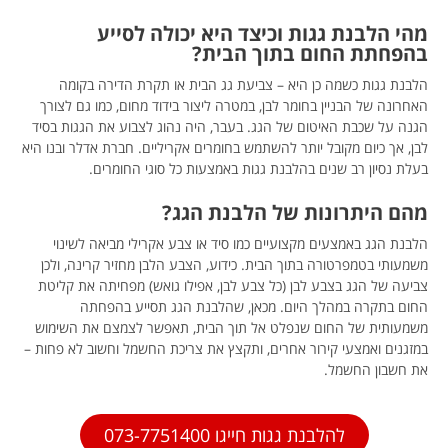
מהי הלבנת גגות וכיצד היא יכולה לסייע
בהפחתת החום בתוך הבית?
הלבנת גגות כשמה כן היא – צביעת גג הבית או תקרת הדירה בקומה
האחרונה של הבניין בחומר לבן, במטרה ליצור בידוד מחום, כמו גם לצורך
הגנה על שכבת האיטום של הגג. בעבר, היה נהוג לצבוע את הגגות בסיד
לבן, אך כיום מקובל יותר להשתמש בחומרים אקריליים. חברת אדלר ובנו היא
בעלת נסיון רב שנים בהלבנת גגות באמצעות כל סוגי החומרים.
מהם היתרונות של הלבנת הגג?
הלבנת הגג באמצעים מקצועיים כמו סיד או צבע אקרילי מביאה לשינוי
משמעותי בטמפרטורה בתוך הבית. כידוע, הצבע הלבן מחזיר קרינה, ולכן
צביעה של הגג בצבע לבן (כל צבע לבן, אפילו גואש) מפחיתה את קליטת
החום בתקרה במהלך היום. מכאן, שהלבנת הגג תסייע בהפחתה
משמעותית של החום שנפלט אל תוך הבית, תאפשר לצמצם את השימוש
במזגנים ואמצעי קירור אחרים, ותקצץ את צריכת החשמל וחשוב לא פחות –
את חשבון החשמל.
להלבנת גגות חייגו 073-7751400