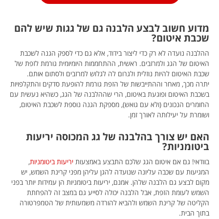
מדוע חשוב לבצע הלבנה גם של גגות שיש להם
שכבת איטום?
ההלבנה נועדה לא רק כדי ליצור בידוד, אלא גם כדי לספק הגנה לשכבת
האיטום של הגג ולמרזבים. ראשית, ההתחממות היומיומית גורמת לזפת של
שכבת האיטום להיות נוזלית ולגרום לה לגלוש למרזבים ולסתום אותם.
יתרה מכך, מאחר וההתייבשות של הזפת גורמת להופעת סדקים והתקלפויות
בשכבת האיטום ופוגעת באיטום, הרי שההלבנה של הגג, כשהיא נעשית עם
החומרים הנכונים (ולא עם גואש), מספקת הגנה נוספת לשכבת האיטום,
ושומרת על יעילותה לאורך זמן.
האם יש צורך בהלבנה של גג המכוסה יריעות
ביטומניות?
בוודאי! גם אם איטום הגג שלכם התבצע באמצעות
יריעות ביטומניות
,
המגיעות עם שכבה עליונה שנועדה להגן עליהן מפני קרינת השמש, יש
מקום לבצע גם הלבנה שלהן. אמנם, יריעות ביטומניות הן עמידות יותר בפני
השמש לעומת הזפת, אבל הלבנה יכולה לסייע גם במצב זה להפחתת
הקליטה של קרינת השמש ולהביא להורדה משמעותית של הטמפרטורה
בתוך הבית.