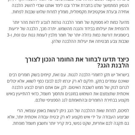
הנסיון המתמשך שלנו בחברת אדלר ובנו לימד אותנו שכדי להשיג הלבנה
אחידה ובעלת אפקטיביות מקסימלית, מומלץ למרוח שלוש שכבות לפחות.
מדוע? כמות לא מספקת של חומר הלבנה גורמת לצבע לדהות מהר יותר
ולהפחית את יעילותו בבידוד והגנה מהשמש. יתרה מכך, הלבנה של יריעות
ביטומניות דורשת כמות גדולה יותר של חומר מלבין לעומת גגות עם זפת, ו-3
שכבות צבע מבטיחה את יעילות ההלבנה שלהן.
כיצד תדעו לבחור את החומר הנכון לצורך
הלבנת הגג?
בישראל יש תקן לחומרי הלבנה לגגות. עם זאת, קיימים בשוק חומרים רבים
שאינם עומדים בתקן. חלקם לא רק יגרמו לכם לבזבז כסף לשווא, אלא יכולים
לגרום לנזק של ממש לשכבת האיטום. לכן, אם אתם רוצים לבצע הלבנה
איכותית שתצמצם את השימוש במזגנים ותחסוך חשמל, כדאי להתייעץ באיש
מקצוע בבחירת החומרים ובהתאמתם לגג הספציפי שלכם.
לסיכום, למרות שאת ההלבנה של הגג ניתן לעשות באופן עצמאי, הרי
שביצוע העבודה על ידי איש מקצוע לא רק יבטיח עבודה איכותית יותר, אלא
גם תקנה לכם אחריות, שקט נפשי, בית קריר יותר וחשבון חשמל מופחת.