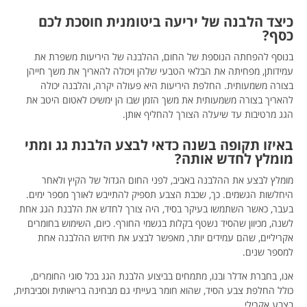
כיצד הלבנה של יריעה ביטומנית חוסכת לכם
כסף?
בנוסף להפחתה הנוספת של החום, ההלבנה של היריעות משפרת את
עמידותן, מפחיתה את הבלאי הטבעי שלהן ויכולה להאריך את משך חייהן
בצורה משמעותית. החלפת היריעות היא פעולה יקרה, והלבנה יכולה
להאריך בצורה משמעותית את משך הזמן שבו הן ימשיכו לאטום היטב את
הגג מרטיבות עד שיעלה הצורך להחליף אותן.
באיזו תקופה בשנה כדאי לבצע הלבנת גג ומתי
מומלץ לחדש אותה?
מומלץ לבצע את ההלבנה באביב, לפני החום הגדול של הקיץ ולאחר
היחלשות הגשמים. כך, שכבת הצבע תספיק להתייבש לאורך מספר ימים.
בעבר, כאשר השתמשו בעיקר בסיד, היה צורך לחדש את הלבנת הגג אחת
לשנה, מכיוון שהסיד נשטף בקלות בגשמי החורף. כיום, השימוש בחומרים
אקריליים, שהם עמידים יותר, מאפשר לבצע את חידוש ההלבנה אחת
למספר שנים.
אנו, בחברת אדלר ובנו, מתמחים בביצוע הלבנת הגג בכל סוגי החומרים,
כולל החלפת צבע הסיד, שהוא חומר בעייתי גם מבחינה בריאותית וסביבתית,
בצבע אקרילי.