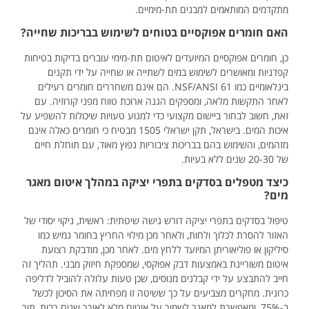
מתקדמים המותאמים למבנים תת-מימיים.
האם חומרים אפוקסיים בטוחים לשימוש בבריכות שחייה?
כן, חומרים אפוקסיים המיועדים לאיטום תת-מימי עוברים בדיקות בטיחות
קפדניות ומאושרים לשימוש במים לשתייה או שחייה על ידי תקנים
בינלאומיים כמו NSF/ANSI 61. הם אינם משחררים חומרים רעילים
לאחר התקשות מלאה, ומספקים הגנה ארוכת טווח מפני קורוזיה. עם
זאת, חשוב לבחור ביישום מקצועי כדי למנוע טעויות שיכולות להשפיע על
איכות המים. בישראל, תקן ישראלי 1505 מבטיח כי חומרים כאלה אינם
מזהמים, והשימוש בהם בבריכות ציבוריות נפוץ מאוד, עם תוחלת חיים
של 20-30 שנים ללא בעיות.
כיצד מטפלים בסדקים בתפרי יציקה במהלך איטום מאגר
מים?
טיפול בסדקים בתפרי יציקה דורש גישה שיטתית: ראשית, ניקוי יסודי של
האזור להסרת לכלוך ולחות, ולאחר מכן מילוי החריץ בחומר גמיש כמו
סיליקון או פוליאוריתן המיועד ללחץ מים. לאחר מכן, מודבקת רצועת
איטום משוריינת באמצעות דבק אפוקסי, שמספקת חיזוק מבני. תהליך זה
חייב להתבצע על ידי קבלנים מנוסים, שכן טעות עלולה להוביל לדליפה
כרונית. מחקרים מצביעים על כך ששיטה זו מפחיתה את הסיכון לכשל
ב-75%, ומאפשרת למאגר לשמור על איטום מלא לאורך שנים רבות, תוך