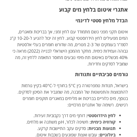
אתגרי איטום בלחץ מים קבוע
הבדל מלחץ סטטי לדינמי
איטום תקני מפני גשם מתמודד עם לחץ זמני, אך בבריכות ומאגרים,
המים מפעילים לחץ הידרוסטטי קבוע. לחץ זה יכול להגיע ל-10-20 ק"ג
לסמ"ר בעומקים של 2-3 מטרים, מה שדורש חומרים בעלי אלסטיות
גבוהה ועמידות כימית. מחקר מהמכון הישראלי לבנייה (2022) מראה כי
40% מכשלים באיטום תת-מימי נובעים מחוסר התאמה ללחץ זה, מה
שמוביל לסדקים וחדירות.
גורמים סביבתיים ותנודות
בישראל, תנודות טמפרטורה בין 5°C בחורף ל-40°C בקיץ גורמות
להתכווצות והתפשטות של המבנה, מה שמגביר את הסיכון לסדקים.
בנוסף, מים כלוריים בבריכות או מליחים במאגרים תוקפים חומרים
רגישים. רשימה של אתגרים מרכזיים:
לחץ הידרוסטטי:
דוחף מים דרך נקבוביות זעירות.
קורוזיה כימית:
חשיפה לכלור, pH משתנה או מלחים.
תנועות מבניות:
סדקים עקב התיישבות קרקע.
ביולוגיים:
עובש ואצות שפוגעים בשכבות איטום.