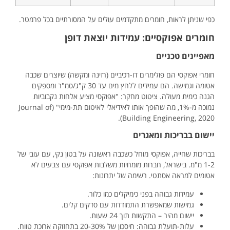
כפי שניתן לראות, חומרים מתקדמים עולים על המסורתיים בכל פרמטר.
חומרים אפוקסיים: עמידות יוצאת דופן
מאפיינים טכניים
חומרי אפוקסי הם פולימרים דו-רכיביים (רזינה ומקשה) שיוצרים שכבה
אטומה וגמישה. הם עמידים ללחץ מים עד 30 ק"ג/סמ"ר ומספקים
הגנה כימית מעולה. ציטוט מחקר: "אפוקסי מציע אלחות נקבוביות
נמוכה מ-1%, מה שהופך אותו לאידיאלי לאיטום תת-מימי" (Journal of
Building Engineering, 2020).
יישום בבריכות ומאגרים
בבריכות שחייה, אפוקסי מוחל כשכבה ראשונה על בטון נקי, עם עובי של
1-2 מ"מ. בישראל, חברות מומחיות משלבות אפוקסי עם צבעים לא
אטומים למראה אסתטי. רשימה של יתרונות:
עמידות גבוהה בפני כימיקלים כמו כלור.
גמישות שמאפשרת התמודדות עם סדקים קלים.
יישום מהיר – התקשות תוך 24 שעות.
עלות-תועלת גבוהה: חיסכון של 20-30% בתחזוקה ארוכת טווח.