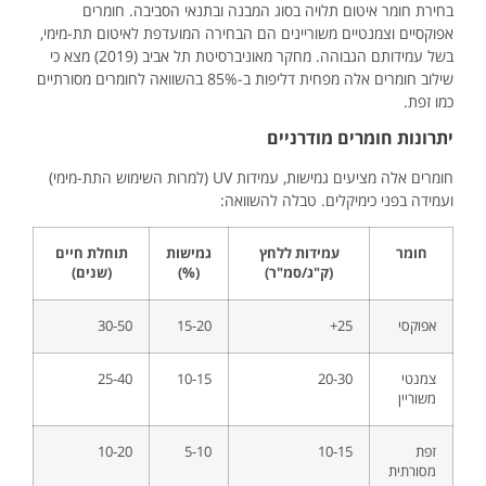
בחירת חומר איטום תלויה בסוג המבנה ובתנאי הסביבה. חומרים
אפוקסיים וצמנטיים משוריינים הם הבחירה המועדפת לאיטום תת-מימי,
בשל עמידותם הגבוהה. מחקר מאוניברסיטת תל אביב (2019) מצא כי
שילוב חומרים אלה מפחית דליפות ב-85% בהשוואה לחומרים מסורתיים
כמו זפת.
יתרונות חומרים מודרניים
חומרים אלה מציעים גמישות, עמידות UV (למרות השימוש התת-מימי)
ועמידה בפני כימיקלים. טבלה להשוואה:
חומר
עמידות ללחץ
גמישות
תוחלת חיים
(ק"ג/סמ"ר)
(%)
(שנים)
אפוקסי
25+
15-20
30-50
צמנטי
20-30
10-15
25-40
משוריין
זפת
10-15
5-10
10-20
מסורתית