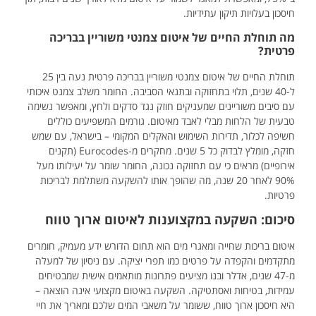
חיסכון בעלויות תיקון עתידיות.
מה תוחלת החיים של איטום צמנטי משוריין בבריכה
פרטית?
תוחלת החיים של איטום צמנטי משוריין בבריכה פרטית נעה בין 25
ל-40 שנים, תלוי בתחזוקה ובתנאי הסביבה. החומר משלב צמנט איכותי
עם סיבים משוריינים שמעניקים חוזק נגד סדקים ולחץ, ומאפשר נשימה
טבעית של הלחות מבלי לאבד מאיטום. גורמים המשפיעים כוללים
חשיפה לכלור, תדירות השימוש והאקלים המקומי – בישראל, עם שמש
חזקה, מומלץ לבדוק כל 5 שנים. מחקרים מ-Eurocodes (תקנים
אירופיים) מראים כי עם תחזוקה נכונה, החומר שומר על יעילותו מעל
90% לאחר 20 שנה, מה שהופך אותו להשקעה משתלמת לבריכות
פרטיות.
סיכום: השקעה במקצוענות לאיטום ארוך טווח
איטום בריכות שחייה ומאגרי מים הוא תחום הדורש ידע מעמיק, חומרים
מתקדמים והקפדה על פרטים כמו תפרי יציקה. עם ניסיון של למעלה
מ-47 שנים, אדלר ובנו מציעים פתרונות מותאמים אישית שמבטיחים
עמידות, בטיחות ואסתטיקה. השקעה באיטום מקצועי אינה הוצאה –
היא חיסכון ארוך טווח, ששומר על משאבי המים שלכם ומאריך את חיי