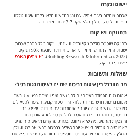
יישום ובקרה
שכבות מוחלות בעובי אחיד, עם זמן התקשות מלא. בקרת איכות כוללת
בדיקות דליפה. תהליך מלא לוקח 3-7 ימים, תלוי בגודל.
תחזוקה ושיקום
תחזוקה שוטפת כוללת ניקוי ובדיקות שנתי. שיקום כולל הסרת שכבות
ישנות והחלה מחדש. מחקר מראה כי תחזוקה מונעת 90% מנזקים
(Building Research & Information, 2023).
ראו מחירון מפורט
לשירותי תחזוקה.
שאלות ותשובות
מה ההבדל בין איטום בריכות שחייה לאיטום גגות רגיל?
איטום גגות מתמודד בעיקר עם לחץ גשם זמני ועמידה בפני UV, בעוד
איטום בריכות דורש עמידות ללחץ הידרוסטטי קבוע, חשיפה לכימיקלים
כמו כלור וגמישות גבוהה יותר להתמודדות עם תנודות טמפרטורה.
בבריכות, החומר חייב להיות אטום לחלוטין כדי למנוע אובדן מים
והידבקות מזהמים, מה שלא רלוונטי בגגות. מחקרים מראים כי חומרים
לא מותאמים גורמים ל-30% יותר כשלים בבריכות בהשוואה לגגות, ולכן
מומלץ להיעזר במומחים עם ניסיון ספציפי בתחום זה, כמו שירותי איטום