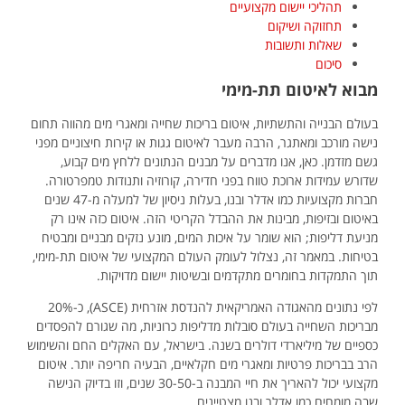
תהליכי יישום מקצועיים
תחזוקה ושיקום
שאלות ותשובות
סיכום
מבוא לאיטום תת-מימי
בעולם הבנייה והתשתיות, איטום בריכות שחייה ומאגרי מים מהווה תחום
נישה מורכב ומאתגר, הרבה מעבר לאיטום גגות או קירות חיצוניים מפני
גשם מזדמן. כאן, אנו מדברים על מבנים הנתונים ללחץ מים קבוע,
שדורש עמידות ארוכת טווח בפני חדירה, קורוזיה ותנודות טמפרטורה.
חברות מקצועיות כמו אדלר ובנו, בעלות ניסיון של למעלה מ-47 שנים
באיטום ובזיפות, מבינות את ההבדל הקריטי הזה. איטום כזה אינו רק
מניעת דליפות; הוא שומר על איכות המים, מונע נזקים מבניים ומבטיח
בטיחות. במאמר זה, נצלול לעומק העולם המקצועי של איטום תת-מימי,
תוך התמקדות בחומרים מתקדמים ובשיטות יישום מדויקות.
לפי נתונים מהאגודה האמריקאית להנדסת אזרחית (ASCE), כ-20%
מבריכות השחייה בעולם סובלות מדליפות כרוניות, מה שגורם להפסדים
כספיים של מיליארדי דולרים בשנה. בישראל, עם האקלים החם והשימוש
הרב בבריכות פרטיות ומאגרי מים חקלאיים, הבעיה חריפה יותר. איטום
מקצועי יכול להאריך את חיי המבנה ב-30-50 שנים, וזו בדיוק הנישה
שבה מומחים כמו אדלר ובנו מצטיינים.