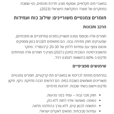
במאגרי מים חקלאיים, אפוקסי מונע חדירת מזהמים, כפי שמוכח
במחקרים של משרד החקלאות הישראלי (2023).
חומרים צמנטיים משוריינים: שילוב כוח ועמידות
הרכב ותכונות
חומרים אלה מבוססי צמנט משוריין בסיבים (פולימריים או מתכתיים),
שמעניקים חוזק מתיחה גבוה. הם מתאימים למבנים בטון ומספקים
איטום צפוף עם עמידות ללחץ של 20-30 ק"ג/סמ"ר. מחקר
מהאוניברסיטה הטכנית במינכן (2021) מציין כי חומרים אלה מפחיתים
סדקים ב-60% בהשוואה לצמנט רגיל.
שימושים ספציפיים
במרתפים מתחת לבריכות או במאגרים תת-קרקעיים, חומרים צמנטיים
משוריינים משמשים כשכבת בסיס. הם דורשים הכנה מדויקת: ניקוי, תיקון
סדקים ויישום בשתי שכבות. יתרונות מרכזיים:
חוזק מכני גבוה – עמיד בפני פגיעות.
נשימה: מאפשר אידוי לחות ללא נזק.
התאמה לבטון קיים, ללא צורך בהחלפה מלאה.
עמידות סביבתית: מתאים לאקלים ישראלי.