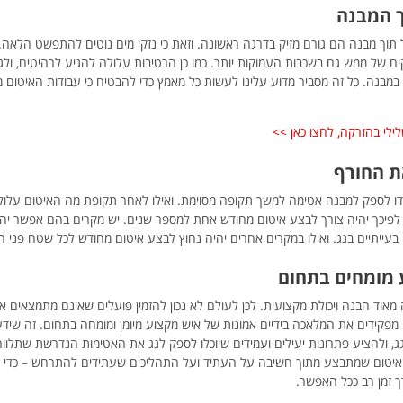
ך המבנה
כיטומניות. העבודה בוצעה לשביעות
הוחל
רצוננו. כעבור כחמש שנים התגלה
Zap
תוך מבנה הם גורם מזיק בדרגה ראשונה. וזאת כי נזקי מים נוטים להתפשט הלאה
אזור אחד בשטח כ-1.5 מ"ר שחדרו
זקים של ממש גם בשכבות העמוקות יותר. כמו כן הרטיבות עלולה להגיע לרהיטים, ולגר
דפי זהב
אליו מי גשם. התקשרנו אליהם
ובנו 
 במבנה. כל זה מסביר מדוע עלינו לעשות כל מאמץ כדי להבטיח כי עבודות האיטום
,צילמנו את התקלה והעברנו אליהם.
שהמחיר
ההענות והגעת הצוות המתקן היו
בחרנו ל
למעלה מהמצופה ,הן באדיבות,
החומר
ילי בהזרקה, לחצו כאן >>
מהירות התגובה ובעיקר ביצוע התיקון.
שנרכש ב
ממליצים עליהם בכל פה. משפחת
ת החורף
רוזנשטיין , רמת השרון.
דו לספק למבנה אטימה למשך תקופה מסוימת. ואילו לאחר תקופת מה האיטום עלול 
פיכך יהיה צורך לבצע איטום מחודש אחת למספר שנים. יש מקרים בהם אפשר יהיה
Zap
 בעייתיים בגג. ואילו במקרים אחרים יהיה נחוץ לבצע איטום מחודש לכל שטח פני ה
ehudro1941
 מומחים בתחום
מאוד הבנה ויכולת מקצועית. לכן לעולם לא נכון להזמין פועלים שאינם מתמצאים 
 מפקידים את המלאכה בידיים אמונות של איש מקצוע מיומן ומומחה בתחום. זה שיד
, ולהציע פתרונות יעילים ועמידים שיוכלו לספק לגג את האטימות הנדרשת שתלווה
 איטום שמתבצע מתוך חשיבה על העתיד ועל התהליכים שעתידים להתרחש – כדי 
 זמן רב ככל האפשר.