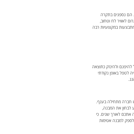
ט בישיבת ועד הבית מיום
2/2014 ,למסור את מלאכת זיפות
Zap
. הם נספגים בתקרה
וסיוד הגג 480 מטר בידי חברת אדלר
ום לאוויר לח וטחוב,
דפי זהב
בהנהלת רני אדלר. למרות
 מתבצעות במקצועיות רבה
 היה מעט גבוה מכל השאר,
לכת על איכות העבודה וטיב
ים שסופקו, והשקט הנפשי
אמצעות כתב אחריות לאורך
שנים.
להיפגם ולהינזק כתוצאה
Zap
 לטפל באופן נקודתי
אלי
גג.
או חברה מתחילה בענף.
ע לבחון את המבנה,
 אתכם לאורך שנים. כי
לספק למבנה אטימות