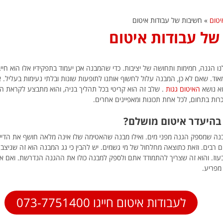
יטום
»
חשיבות של עבודות איטום
של עבודות איטום
ו הגנה, חמימות ותחושה של יציבות. כדי שהמבנה אכן יעמוד בתפקידיו אלו הוא חייב
 מאוד. שאם לא כן, המבנה עלול לחשוף אותנו לתופעות שונות ובלתי נעימות בעליל.
וא נושא
האיטום גגות
. שלב זה הוא קריטי בכל תהליך בניה, והוא מתבצע לקראת הסו
רות בתחום, לכל אחת תכונות ומאפיינים אחרים.
היעדר איטום מושלם?
נה שמספק הגנה מפני מים. ואילו מבנה שהאטימה שלו אינה מלאה חושף את הדייר
 רבים. וזאת כתוצאה מחלחול של מי גשמים. יש להבין כי גג המבנה הוא זה שניצב
וז. והוא זה שצריך להתמודד אתם ולספק למבנה כולו את ההגנה הנדרשת. ואם אי
 מפריע.
לעבודות איטום חייגו 073-7751400
יטום ברמה גבוהה
מקצוענים היודעים את מקצועם לפני
לאחר 
ץ
כחמש שנים הזמנו איטום הגג ביריעות
מבעלי