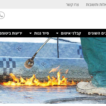
לות ותשובות
צרו קשר
ים השונים
קבלני איטום
סיוד גגות
יריעות ביטומנ