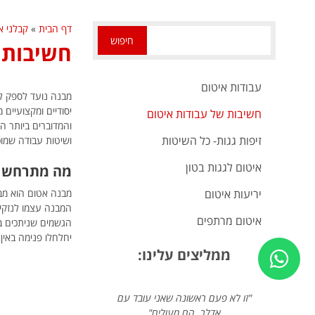
דף הבית
»
קבלני א
חיפוש
חשיבות 
עבודות איטום
מבנה נועד לספק לנ
יסודיים ומקצועיים
חשיבות של עבודות איטום
והמדוברים ביותר ה
זיפות גגות- כל השיטות
ושיטות עבודה שמוכ
איטום לגגות בטון
מה מתרחש ב
יריעות איטום
מבנה אטום הוא מב
המבנה עצמו לנזקים
איטום מרתפים
הגשמים שניתכים בע
יחלחלו פנימה באין
ממליצים עלינו:
ות
"זו לא פעם ראשונה שאני עובד עם
"שירות מצוין קבלן א
ת,
אדלר. הם מעולים"
ממלי