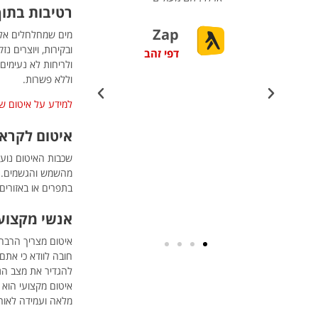
רטיבות בתו
ם
יפות
Zap
מים שמחלחלים אל 
רת אדלר
ובקירות, ויוצרים נ
דפי זהב
ות
ולריחות לא נעימים
שאר,
וללא פשרות.
וטיב
שי
למידע על איטום של
אורך
איטום לקרא
שכבות האיטום נוע
מהשמש והגשמים. ל
בתפרים או באזורים
אנשי מקצוע
איטום מצריך הרבה 
חובה לוודא כי אתם
להגדיר את מצב הגג
איטום מקצועי הוא
מלאה ועמידה לאורך